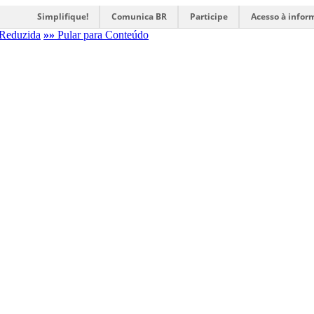
Simplifique!
Comunica BR
Participe
Acesso à infor
Reduzida
»»
Pular para Conteúdo