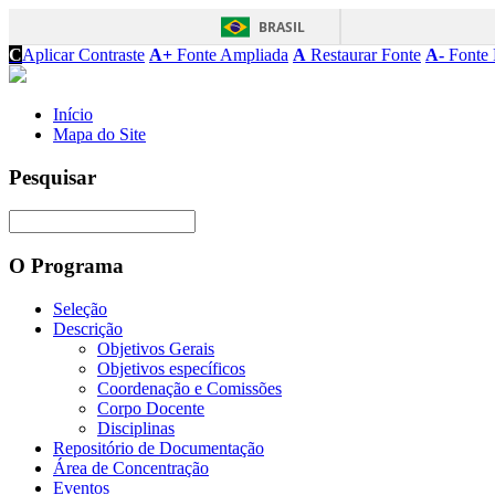
BRASIL
C
Aplicar Contraste
A+
Fonte Ampliada
A
Restaurar Fonte
A-
Fonte 
Início
Mapa do Site
Pesquisar
O Programa
Seleção
Descrição
Objetivos Gerais
Objetivos específicos
Coordenação e Comissões
Corpo Docente
Disciplinas
Repositório de Documentação
Área de Concentração
Eventos