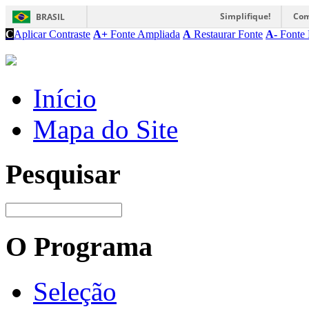
Simplifique!
Com
BRASIL
C
Aplicar Contraste
A+
Fonte Ampliada
A
Restaurar Fonte
A-
Fonte 
Início
Mapa do Site
Pesquisar
O Programa
Seleção